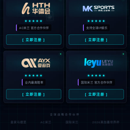
🃏
★★★★★
★★★★★
AC米兰 官方合作伙伴
支持全球IP娱乐
[ 立即注册 ]
[ 立即注册 ]
★★★★★
★★★★★
业内最高赔率
国际米兰 官方合作伙伴
[ 立即注册 ]
[ 立即注册 ]
全球战略合作伙伴
皇家马德里
AC米兰
国际米兰
2026美加墨世界杯