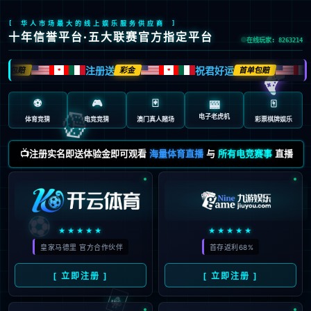
[ 华人市场最大的线上娱乐服务供应商 ]
十年信誉平台·五大联赛官方指定平台
在线玩家: 8263214
🎮
注册送
祝君好运
单包赔
彩金
首单包赔
🍁
🍁
🍁
⚽
🎮
🃏
🀄️
🎰
🎲
电子老虎机
体育竞猜
电竞竞猜
澳门真人赌场
彩票棋牌娱乐
📺注册实名即送体验金即可观看
海量体育直播
与
所有电竞赛事
直播
⚽
★★★★★
★★★★★
皇家马德里 官方合作伙伴
首存返利68%
[ 立即注册 ]
[ 立即注册 ]
🃏